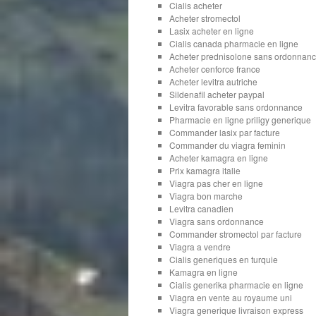
Cialis acheter
Acheter stromectol
Lasix acheter en ligne
Cialis canada pharmacie en ligne
Acheter prednisolone sans ordonnan
Acheter cenforce france
Acheter levitra autriche
Sildenafil acheter paypal
Levitra favorable sans ordonnance
Pharmacie en ligne priligy generique
Commander lasix par facture
Commander du viagra feminin
Acheter kamagra en ligne
Prix kamagra italie
Viagra pas cher en ligne
Viagra bon marche
Levitra canadien
Viagra sans ordonnance
Commander stromectol par facture
Viagra a vendre
Cialis generiques en turquie
Kamagra en ligne
Cialis generika pharmacie en ligne
Viagra en vente au royaume uni
Viagra generique livraison express