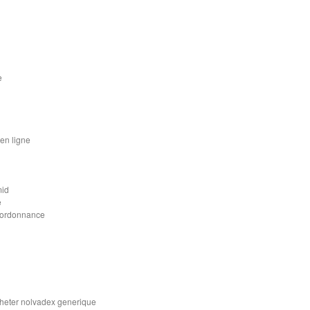
e
en ligne
mid
e
s ordonnance
cheter nolvadex generique