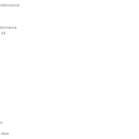
s ordonnance
rdonnance
r 24
ue
 libre