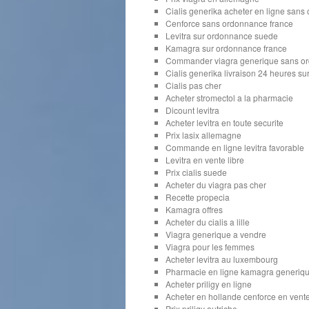
Cialis generika acheter en ligne san
Cenforce sans ordonnance france
Levitra sur ordonnance suede
Kamagra sur ordonnance france
Commander viagra generique sans o
Cialis generika livraison 24 heures su
Cialis pas cher
Acheter stromectol a la pharmacie
Dicount levitra
Acheter levitra en toute securite
Prix lasix allemagne
Commande en ligne levitra favorable
Levitra en vente libre
Prix cialis suede
Acheter du viagra pas cher
Recette propecia
Kamagra offres
Acheter du cialis a lille
Viagra generique a vendre
Viagra pour les femmes
Acheter levitra au luxembourg
Pharmacie en ligne kamagra generiq
Acheter priligy en ligne
Acheter en hollande cenforce en vente
Prix priligy autriche