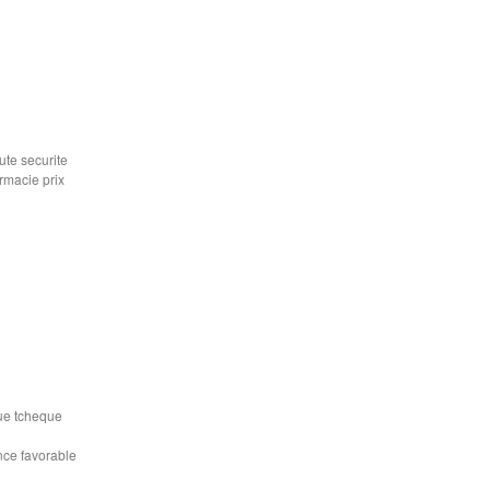
ute securite
rmacie prix
ue tcheque
nce favorable