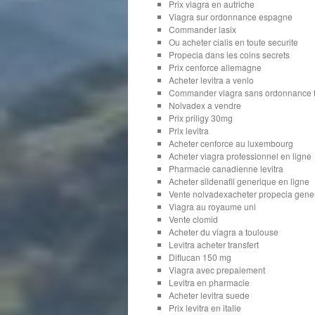
Prix viagra en autriche
Viagra sur ordonnance espagne
Commander lasix
Ou acheter cialis en toute securite
Propecia dans les coins secrets
Prix cenforce allemagne
Acheter levitra a venlo
Commander viagra sans ordonnance 
Nolvadex a vendre
Prix priligy 30mg
Prix levitra
Acheter cenforce au luxembourg
Acheter viagra professionnel en ligne
Pharmacie canadienne levitra
Acheter sildenafil generique en ligne
Vente nolvadexacheter propecia gene
Viagra au royaume uni
Vente clomid
Acheter du viagra a toulouse
Levitra acheter transfert
Diflucan 150 mg
Viagra avec prepaiement
Levitra en pharmacie
Acheter levitra suede
Prix levitra en italie