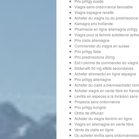
Prix priligy suede
Viagra sans ordonnance favorable
Viagra espagne recette
Acheter du viagra ou du prednisolone
Kamagra prix hollande
Pharmacie en ligne allemagne priligy
Viagra pour la femme substance activ
Prix cialis allemagne
Commander du viagra en suisse
Prix priligy italie
Prix prednisolone 20mg
Est il permis de commander du viagra 
Sildenafil 50 mg effets secondaires
Acheter stromectol en ligne espagne
Prix priligy allemagne
Acheter du cialis a bienneacheter clo
Acheter viagra en vente libre en franc
Levitra en especes a la livraison san
Propecia sans ordonnance
Prix priligy hongrie
Ordre de diflucan
Acheter du viagra feminin en ligne
Viagra en allemagne en vente libre
Vente de cialis en ligne
Ou acheter levitra sans ordonnancea