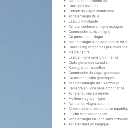
Acheter prednisolone eu
Cialis prix hollande
Obtenir du viagra maintenant
Acheter viagra italie
Lasix prix hollande
Acheter cenforce en ligne espagne
Commander cialis en ligne
Ou prescrire du viagra
Acheter viagra sans ordonnance en to
Cialis 20mg comprimes pellicules pha
Viagra naturel
Lasix en ligne sans ordonnance
Cialis generique canadien
Kamagra eu expedition
Commander du viagra generique
Ou acheter levitra generiques
Acheter kamagra au luxembourg
Kamagra en ligne sans ordonnance
Acheter du cialis a rennes
Meilleur viagra en ligne
Acheter du viagra a bienne
Stromectol sans ordonnance republiq
Levitra sans ordonnance
Acheter viagra en ligne sans ordonna
Acheter cialis en belgique