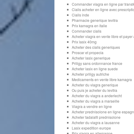
Commander viagra en ligne par transf
Cialis acheter en ligne avec prescripti
Cialis inde
Pharmacie generique levitra
Prix kamagra en italie
Commander cialis
Acheter viagra en vente libre et payer
Prix lasix 40mg
Acheter des cialis generiques
Proscar et propecia
Acheter lasix generique
Priligy sans ordonnance france
Acheter lasix en ligne suede
Acheter priligy autriche
Medicaments en vente libre kamagra
Acheter du viagra generique
Ou puis je acheter du levitra
Acheter du viagra a anderlecht
Acheter du viagra a marseille
Viagra a vendre en ligne
Acheter prednisolone en ligne espag
Acheter tadalafil prednisolone
Acheter du viagra a lausanne
Lasix expedition europe
Prix viagra en allemagne