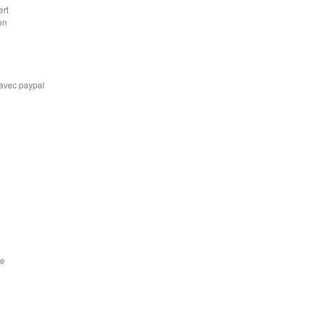
ert
on
 avec paypal
ne