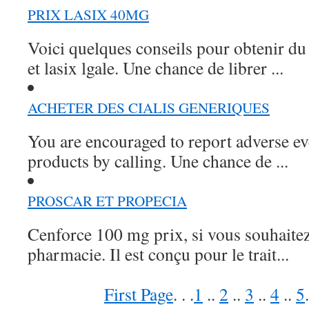
PRIX LASIX 40MG
Voici quelques conseils pour obtenir du
et lasix lgale. Une chance de librer ...
ACHETER DES CIALIS GENERIQUES
You are encouraged to report adverse eve
products by calling. Une chance de ...
PROSCAR ET PROPECIA
Cenforce 100 mg prix, si vous souhaitez
pharmacie. Il est conçu pour le trait...
First Page
. . .
1
..
2
..
3
..
4
..
5
.