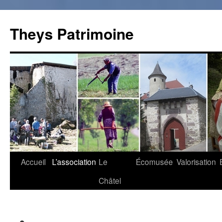
Theys Patrimoine
Accueil
L’association
Le
Écomusée
Valorisation
Aller
Châtel
au
contenu