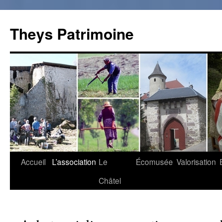
Theys Patrimoine
Accueil
L’association
Le
Écomusée
Valorisation
Aller
Châtel
au
contenu