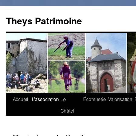
Theys Patrimoine
Accueil
L’association
Le
Écomusée
Valorisation
Aller
Châtel
au
contenu