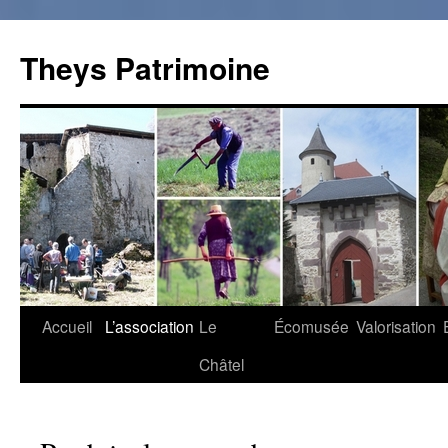
Theys Patrimoine
Accueil
L’association
Le
Écomusée
Valorisation
Aller
Châtel
au
contenu