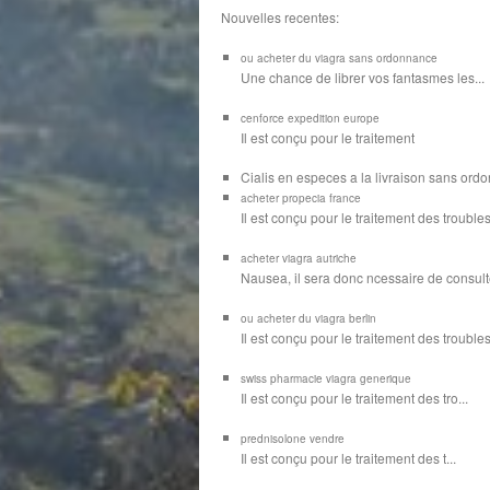
Nouvelles recentes:
ou acheter du viagra sans ordonnance
Une chance de librer vos
fantasmes les...
cenforce expedition europe
Il est
conçu pour
le traitement
Cialis en especes a la livraison sans or
acheter propecia france
Il est conçu
pour le traitement des troubles
acheter viagra autriche
Nausea, il sera donc ncessaire de consulte
ou acheter du viagra berlin
Il est conçu pour le traitement des troubles d
swiss pharmacie viagra generique
Il est
conçu pour le traitement des
tro...
prednisolone vendre
Il est conçu pour
le traitement des t...