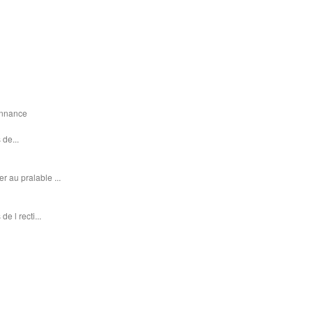
donnance
 de...
r au pralable ...
e l recti...