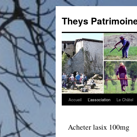
Theys Patrimoin
Accueil
L’association
Le Châtel
Aller
au
contenu
Acheter lasix 100mg