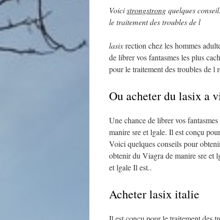
Voici
strongstrong
quelques consei
le traitement des troubles de l
lasix
rection chez les hommes
adult
de librer vos fantasmes les plus cac
pour le traitement des troubles de l
Ou acheter du lasix a 
Une chance de librer vos fantasmes 
manire sre et lgale. Il est conçu pou
Voici quelques conseils pour obteni
obtenir du Viagra de manire sre et 
et lgale Il est..
Acheter lasix italie
Il est conçu pour le traitement des 