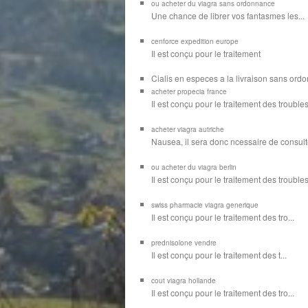
ou acheter du viagra sans ordonnance
Une chance de librer vos
fantasmes les...
cenforce expedition europe
Il est
conçu pour
le traitement
Cialis en especes a la livraison sans or
acheter propecia france
Il est conçu
pour le traitement des troubles
acheter viagra autriche
Nausea, il sera donc ncessaire de consulte
ou acheter du viagra berlin
Il est conçu pour le traitement des troubles d
swiss pharmacie viagra generique
Il est
conçu pour le traitement des
tro...
prednisolone vendre
Il est conçu pour
le traitement des t...
cout viagra hollande
Il est conçu
pour
le traitement des tro...