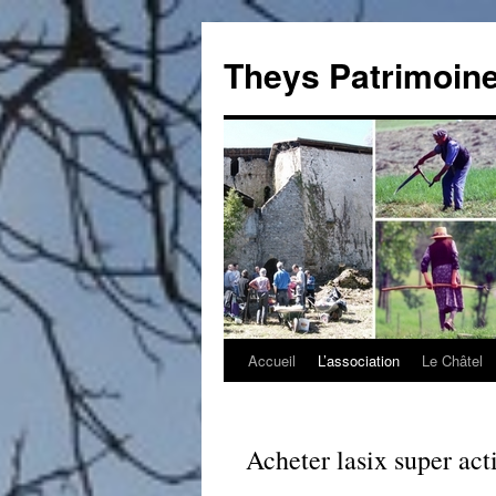
Theys Patrimoin
Accueil
L’association
Le Châtel
Aller
au
contenu
Acheter lasix super act