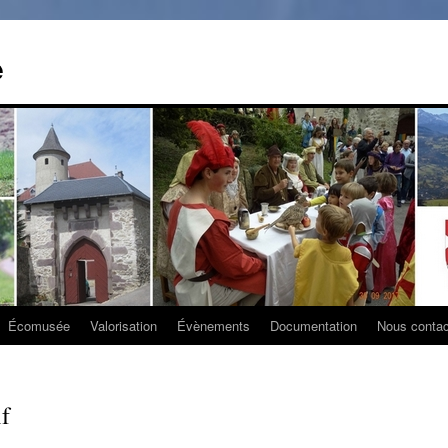
e
Écomusée
Valorisation
Évènements
Documentation
Nous contac
if