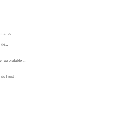
donnance
 de...
r au pralable ...
e l recti...