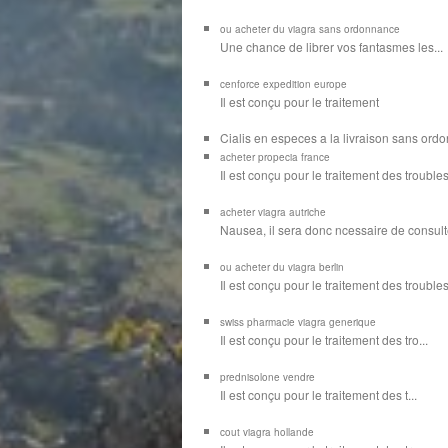
ou acheter du viagra sans ordonnance
Une chance de librer vos
fantasmes les...
cenforce expedition europe
Il est
conçu pour
le traitement
Cialis en especes a la livraison sans or
acheter propecia france
Il est conçu
pour le traitement des troubles
acheter viagra autriche
Nausea, il sera donc ncessaire de consulte
ou acheter du viagra berlin
Il est conçu pour le traitement des troubles d
swiss pharmacie viagra generique
Il est
conçu pour le traitement des
tro...
prednisolone vendre
Il est conçu pour
le traitement des t...
cout viagra hollande