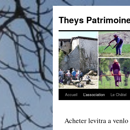
Theys Patrimoin
Accueil
L’association
Le Châtel
Aller
au
contenu
Acheter levitra a venlo