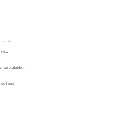
donnance
 de...
r au pralable ...
e l recti...