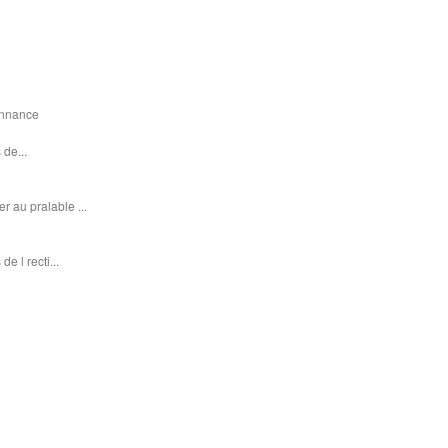
donnance
 de...
r au pralable ...
e l recti...