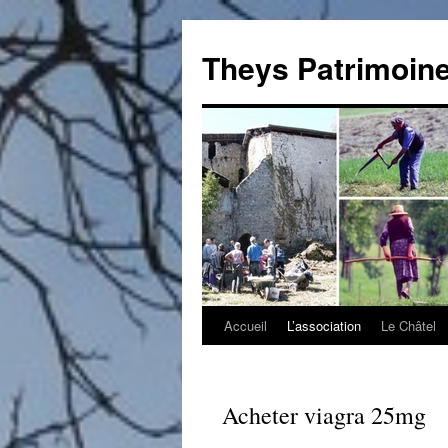
Theys Patrimoin
Accueil
L’association
Le Châtel
Aller
au
contenu
Acheter viagra 25mg