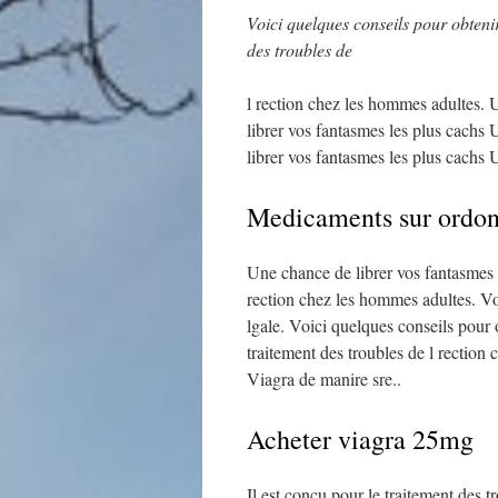
Voici quelques conseils pour
obteni
des troubles de
l
rection
chez les
hommes adultes. U
librer vos fantasmes les plus cachs
librer vos fantasmes les plus cachs U
Medicaments sur ordon
Une chance de librer vos fantasmes l
rection chez les hommes adultes. Vo
lgale. Voici quelques conseils pour 
traitement des troubles de l rection
Viagra de manire sre..
Acheter viagra 25mg
Il est conçu pour le traitement des 