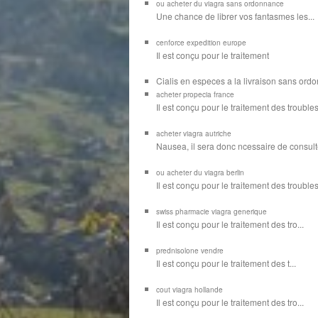
ou acheter du viagra sans ordonnance
Une chance de librer vos
fantasmes les...
cenforce expedition europe
Il est
conçu pour
le traitement
Cialis en especes a la livraison sans or
acheter propecia france
Il est conçu
pour le traitement des troubles
acheter viagra autriche
Nausea, il sera donc ncessaire de consulte
ou acheter du viagra berlin
Il est conçu pour le traitement des troubles d
swiss pharmacie viagra generique
Il est
conçu pour le traitement des
tro...
prednisolone vendre
Il est conçu pour
le traitement des t...
cout viagra hollande
Il est conçu
pour
le traitement des tro...