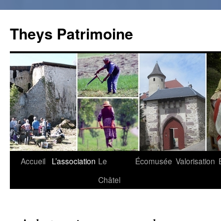
Theys Patrimoine
Accueil
L’association
Le
Écomusée
Valorisation
Aller
Châtel
au
contenu