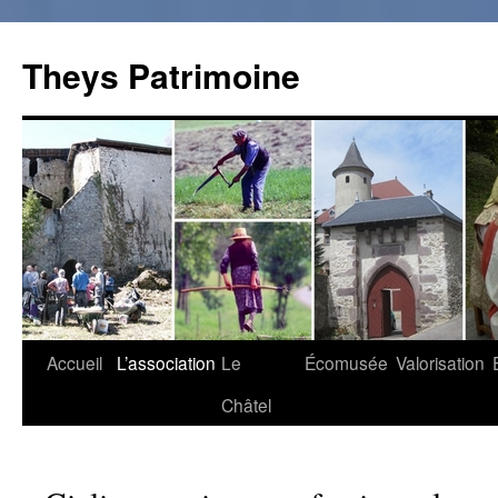
Theys Patrimoine
Accueil
L’association
Le
Écomusée
Valorisation
Aller
Châtel
au
contenu