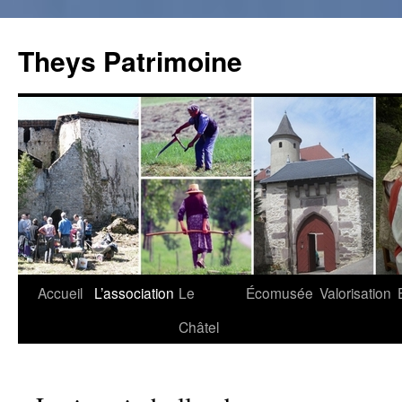
Theys Patrimoine
Accueil
L’association
Le
Écomusée
Valorisation
Aller
Châtel
au
contenu