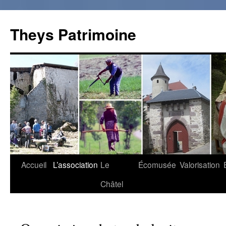
Theys Patrimoine
Accueil
L’association
Le
Écomusée
Valorisation
Aller
Châtel
au
contenu