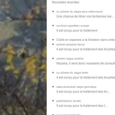
Nouvelles recentes:
ou acheter du viagra sans ordonnance
Une chance de librer vos
fantasmes les...
cenforce expedition europe
Il est
conçu pour
le traitement
Cialis en especes a la livraison sans or
acheter propecia france
Il est conçu
pour le traitement des troubles
acheter viagra autriche
Nausea, il sera donc ncessaire de consulte
ou acheter du viagra berlin
Il est conçu pour le traitement des troubles d
swiss pharmacie viagra generique
Il est
conçu pour le traitement des
tro...
prednisolone vendre
Il est conçu pour
le traitement des t...