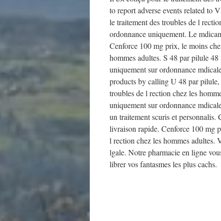
to report adverse events related to 
le traitement des troubles de l rect
ordonnance uniquement. Le mdicament
Cenforce 100 mg prix, le moins cher, 
hommes adultes. S 48 par pilule 48 p
uniquement sur ordonnance mdicale. 
products by calling U 48 par pilule,
troubles de l rection chez les homme
uniquement sur ordonnance mdicale.
un traitement scuris et personnalis
livraison rapide. Cenforce 100 mg pr
l rection chez les hommes adultes. 
lgale. Notre pharmacie en ligne vou
librer vos fantasmes les plus cachs.