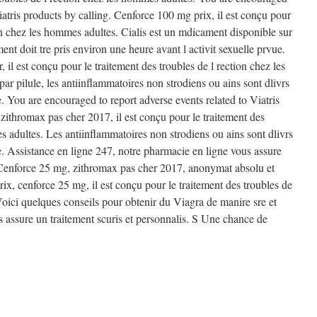
Viatris products by calling. Cenforce 100 mg prix, il est conçu pour
ion chez les hommes adultes. Cialis est un mdicament disponible sur
 doit tre pris environ une heure avant l activit sexuelle prvue.
il est conçu pour le traitement des troubles de l rection chez les
ar pilule, les antiinflammatoires non strodiens ou ains sont dlivrs
You are encouraged to report adverse events related to Viatris
 zithromax pas cher 2017, il est conçu pour le traitement des
s adultes. Les antiinflammatoires non strodiens ou ains sont dlivrs
 Assistance en ligne 247, notre pharmacie en ligne vous assure
. Cenforce 25 mg, zithromax pas cher 2017, anonymat absolu et
ix, cenforce 25 mg, il est conçu pour le traitement des troubles de
Voici quelques conseils pour obtenir du Viagra de manire sre et
s assure un traitement scuris et personnalis. S Une chance de