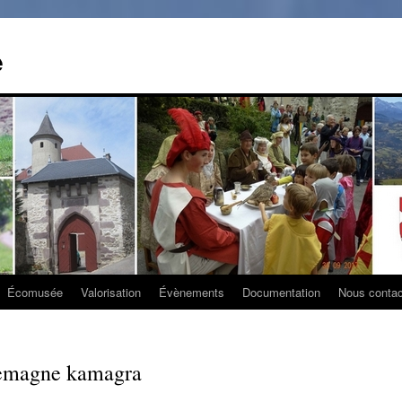
e
Écomusée
Valorisation
Évènements
Documentation
Nous contac
lemagne kamagra