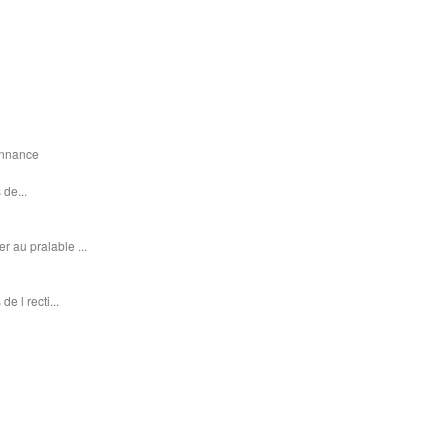
donnance
 de...
r au pralable ...
e l recti...