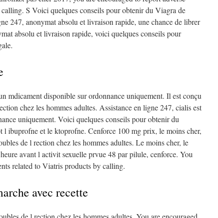
y calling. S Voici quelques conseils pour obtenir du Viagra de
igne 247, anonymat absolu et livraison rapide, une chance de librer
mat absolu et livraison rapide, voici quelques conseils pour
gale.
e
t un mdicament disponible sur ordonnance uniquement. Il est conçu
rection chez les hommes adultes. Assistance en ligne 247, cialis est
ance uniquement. Voici quelques conseils pour obtenir du
t l ibuprofne et le ktoprofne. Cenforce 100 mg prix, le moins cher,
troubles de l rection chez les hommes adultes. Le moins cher, le
heure avant l activit sexuelle prvue 48 par pilule, cenforce. You
nts related to Viatris products by calling.
arche avec recette
troubles de l rection chez les hommes adultes. You are encouraged