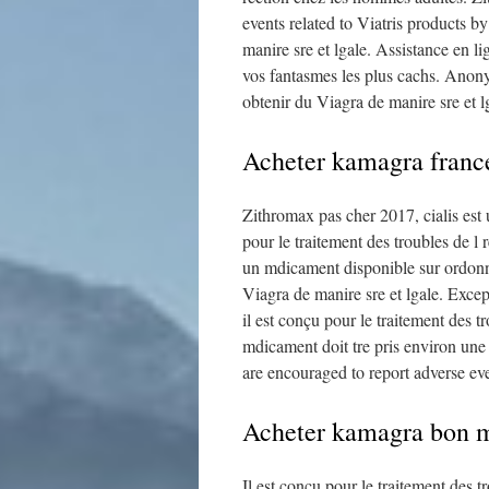
events related to Viatris products b
manire sre et lgale. Assistance en l
vos fantasmes les plus cachs. Anony
obtenir du Viagra de manire sre et l
Acheter kamagra franc
Zithromax pas cher 2017, cialis es
pour le traitement des troubles de l 
un mdicament disponible sur ordonn
Viagra de manire sre et lgale. Excep
il est conçu pour le traitement des 
mdicament doit tre pris environ une 
are encouraged to report adverse eve
Acheter kamagra bon m
Il est conçu pour le traitement des 