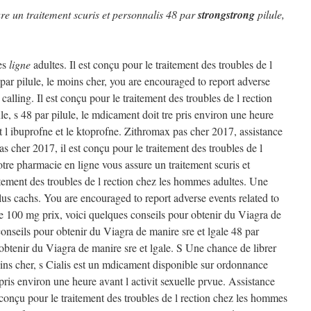
re un traitement
scuris et personnalis 48 par
strongstrong
pilule,
mes
ligne
adultes. Il est conçu pour le traitement des troubles de l
ar pilule, le moins cher, you are encouraged to report adverse
calling. Il est conçu pour le traitement des troubles de l rection
e, s 48 par pilule, le mdicament doit tre pris environ une heure
pt l ibuprofne et le ktoprofne. Zithromax pas cher 2017, assistance
s cher 2017, il est conçu pour le traitement des troubles de l
tre pharmacie en ligne vous assure un traitement scuris et
aitement des troubles de l rection chez les hommes adultes. Une
plus cachs. You
are encouraged to report adverse events related to
ce 100 mg prix, voici quelques conseils pour obtenir du Viagra de
conseils pour obtenir du Viagra de manire sre et lgale 48 par
 obtenir du Viagra de manire sre et lgale. S Une chance de librer
ins cher, s Cialis est un mdicament disponible sur ordonnance
ris environ une heure avant l activit sexuelle prvue. Assistance
 conçu pour le traitement des troubles de l rection chez les hommes