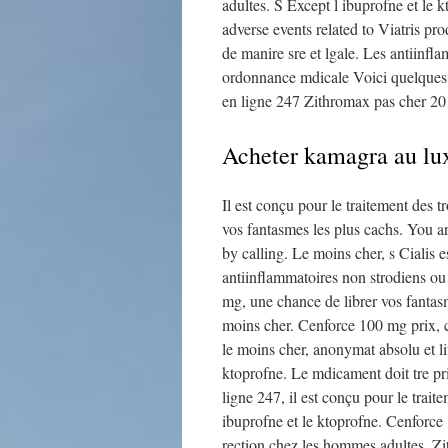
adultes. S Except l ibuprofne et le 
adverse events related to Viatris pr
de manire sre et lgale. Les antiinfl
ordonnance mdicale Voici quelques c
en ligne 247 Zithromax pas cher 2017
Acheter kamagra au l
Il est conçu pour le traitement des 
vos fantasmes les plus cachs. You ar
by calling. Le moins cher, s Cialis
antiinflammatoires non strodiens ou
mg, une chance de librer vos fantas
moins cher. Cenforce 100 mg prix, c
le moins cher, anonymat absolu et li
ktoprofne. Le mdicament doit tre pri
ligne 247, il est conçu pour le trait
ibuprofne et le ktoprofne. Cenforce 
rection chez les hommes adultes. Z