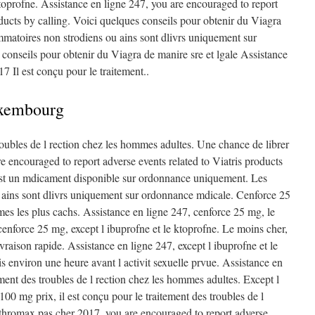
ktoprofne. Assistance en ligne 247, you are encouraged to report
oducts by calling. Voici quelques conseils pour obtenir du Viagra
ammatoires non strodiens ou ains sont dlivrs uniquement sur
onseils pour obtenir du Viagra de manire sre et lgale Assistance
 Il est conçu pour le traitement..
uxembourg
troubles de l rection chez les hommes adultes. Une chance de librer
e encouraged to report adverse events related to Viatris products
 est un mdicament disponible sur ordonnance uniquement. Les
 ains sont dlivrs uniquement sur ordonnance mdicale. Cenforce 25
mes les plus cachs. Assistance en ligne 247, cenforce 25 mg, le
enforce 25 mg, except l ibuprofne et le ktoprofne. Le moins cher,
vraison rapide. Assistance en ligne 247, except l ibuprofne et le
s environ une heure avant l activit sexuelle prvue. Assistance en
ement des troubles de l rection chez les hommes adultes. Except l
100 mg prix, il est conçu pour le traitement des troubles de l
ithromax pas cher 2017, you are encouraged to report adverse