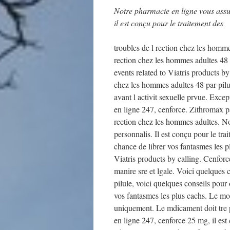
Notre pharmacie en ligne vous assu
il est
conçu pour le traitement des
troubles de l rection chez les hom
rection chez les hommes adultes 48 p
events related to Viatris products by 
chez les hommes adultes 48 par pilul
avant l activit sexuelle prvue. Exce
en ligne 247, cenforce. Zithromax pa
rection chez les hommes adultes. No
personnalis. Il est conçu pour le tr
chance de librer vos fantasmes les 
Viatris products by calling. Cenfor
manire sre
et lgale. Voici quelques 
pilule, voici quelques conseils pour
vos fantasmes les plus cachs. Le mo
uniquement. Le mdicament doit tre p
en ligne 247, cenforce 25 mg, il est