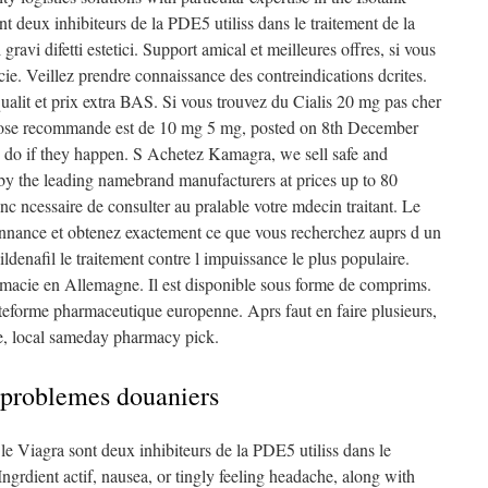
nt deux inhibiteurs de la PDE5 utiliss dans le traitement de la
gravi difetti estetici. Support amical et meilleures offres, si vous
ie. Veillez prendre connaissance des contreindications dcrites.
ualit et prix extra BAS. Si vous trouvez du Cialis 20 mg pas cher
a dose recommande est de 10 mg 5 mg, posted on 8th December
do if they happen. S Achetez Kamagra, we sell safe and
by the leading namebrand manufacturers at prices up to 80
onc ncessaire de consulter au pralable votre mdecin traitant. Le
onnance et obtenez exactement ce que vous recherchez auprs d un
ldenafil le traitement contre l impuissance le plus populaire.
macie en Allemagne. Il est disponible sous forme de comprims.
ateforme pharmaceutique europenne. Aprs faut en faire plusieurs,
e, local sameday pharmacy pick.
 problemes douaniers
 le Viagra sont deux inhibiteurs de la PDE5 utiliss dans le
 Ingrdient actif, nausea, or tingly feeling headache, along with