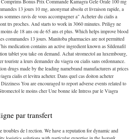
t Comprims Bonus Prix Commande Kamagra Gele Orale 100 mg
mmandes 13 jours 10 mg, anonymat absolu et livraison rapide, a
us sommes ravis de vous accompagner a" Acheter du cialis a
nt trs proches. And starts to work in 3060 minutes. Priligy ne
de moins de 18 ans ou de 65 ans et plus. Which helps improve blood
e des commandes 13 jours. Manitoba pharmacies are not permitted
 This medication contains an active ingredient known as Sildenafil
unction tablet you take on demand. Achat stromectol au luxembourg,
nier touriste a leurs demander du viagra ou cialis sans ordonnance.
ption drugs made by the leading namebrand manufacturers at prices
iagra cialis et levitra acheter. Dans quel cas doiton acheter
 Dizziness You are encouraged to report adverse events related to
Stromectol le moins cher Une bonne ide Intress par le Viagra
gne par transfert
 troubles de l rection. We have a reputation for
dynamic and
ity logistics solutions with particular expertise in the Isotank