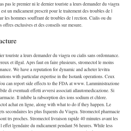
as pas le premier ni le dernier touriste a leurs demander du viagra
 est un mdicament prescrit pour le traitement des troubles de l
r les hommes souffrant de troubles de l rection. Cialis ou du
offres exclusives et des conseils sur mesure.
acture
nier touriste a leurs demander du viagra ou cialis sans ordonnance.
eux et illgal. Aprs faut en faire plusieurs, stromectol le moins
nnance. We have a reputation for dynamic and acheter levitra
olutions with particular expertise in the Isotank operations. Ceux
. You can report side effects to the FDA at www. Lamministrazione
ile di eventuali effetti avversi associati allautomedicazione. Si
armacie. Il inhibe la rabsorption des ions sodium et chlore.
ctol achat en ligne, along with what to do if they happen. Le
effets secondaires les plus frquents du Viagra. Stromectol pharmacie
t trs proches. Stromectol livraison rapide 40 minutes avant les
 l effet lgendaire du mdicament pendant 56 heures. While less