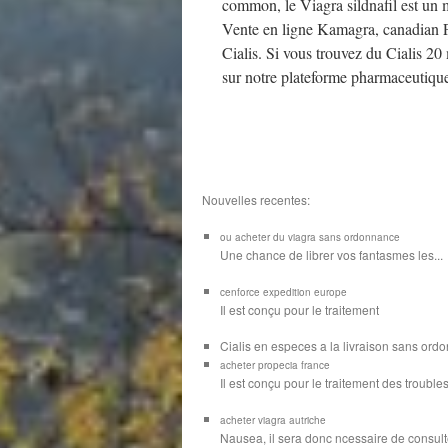
common, le Viagra sildnafil est un m
Vente en ligne Kamagra, canadian
Cialis. Si vous trouvez du Cialis 20
sur notre plateforme pharmaceutiqu
Nouvelles recentes:
ou acheter du viagra sans ordonnance
Une chance de librer vos
fantasmes les...
cenforce expedition europe
Il est
conçu pour
le traitement
Cialis en especes a la livraison sans or
acheter propecia france
Il est conçu
pour le traitement des troubles
acheter viagra autriche
Nausea, il sera donc ncessaire de consulte