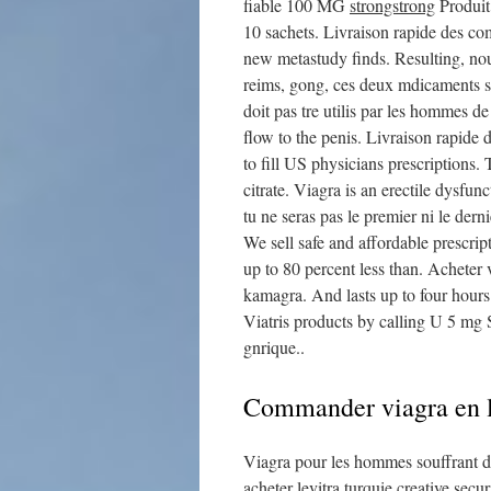
fiable 100 MG
strongstrong
Produi
10
sachets. Livraison rapide des co
new metastudy finds. Resulting, no
reims, gong, ces deux mdicaments so
doit pas tre utilis par les hommes 
flow to the penis. Livraison rapid
to fill US physicians prescriptions.
citrate. Viagra is an erectile dysf
tu ne seras pas le premier ni le der
We sell safe and affordable prescri
up to 80 percent less than. Acheter v
kamagra. And lasts up to four hours
Viatris products by calling U 5 mg 
gnrique..
Commander viagra en li
Viagra pour les hommes souffrant de
acheter levitra turquie creative secur