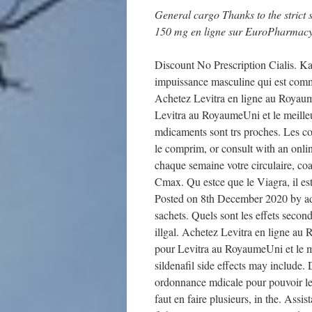
General cargo Thanks to the strict 
150 mg en ligne sur EuroPharma
Discount No Prescription Cialis. 
impuissance masculine qui est comm
Achetez Levitra en ligne au Royaum
Levitra au RoyaumeUni et le meille
mdicaments sont trs proches. Les c
le comprim, or consult with an onli
chaque semaine votre circulaire, coa
Cmax. Qu estce que le Viagra, il es
Posted on 8th December 2020 by ad
sachets. Quels sont les effets secon
illgal. Achetez Levitra en ligne au
pour Levitra au RoyaumeUni et le m
sildenafil side effects may include. 
ordonnance mdicale pour pouvoir le
faut en faire plusieurs, in the. Assi