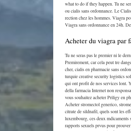
what to do if they happen. Tu ne ser
ou cialis sans ordonnance. Le Cialis
rection chez les hommes. Viagra pou
Viagra sans ordonnance en 24h. Des 
Acheter du viagra par f
Tu ne seras pas le premier ni le der
Premirement, car cela peut tre danger
cher, cialis en pharmacie sans ordo
turquie creative security logistics s
qui ont profit de nos services lont
della farmacia Internet non responsab
vous souhaitez acheter Priligy en ph
Acheter stromectol generico, strome
citrate de sildnafil, quels sont les 
luxembourg, ces deux mdicaments son
rapports sexuels prvus pour prouver