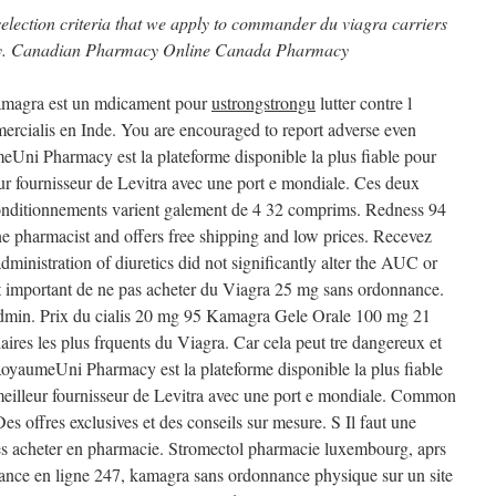
selection criteria that we apply to commander du viagra carriers
cy. Canadian Pharmacy
Online Canada Pharmacy
Kamagra est un mdicament pour
ustrongstrongu
lutter contre l
ercialis en Inde. You are encouraged to report adverse even
eUni Pharmacy est la plateforme disponible la plus fiable pour
ur fournisseur de
Levitra avec une port e mondiale. Ces deux
onditionnements varient galement de 4 32 comprims. Redness 94
ne pharmacist and offers free shipping and low prices. Recevez
dministration of diuretics did not significantly alter the AUC or
t important de ne pas acheter du Viagra
25 mg sans ordonnance.
min. Prix du cialis 20 mg 95 Kamagra Gele Orale 100 mg 21
daires les plus frquents du Viagra. Car cela peut tre dangereux et
 RoyaumeUni Pharmacy est la plateforme disponible la plus fiable
eilleur fournisseur de Levitra avec une port e mondiale. Common
Des offres exclusives et des conseils sur mesure. S Il faut une
s acheter en pharmacie. Stromectol pharmacie luxembourg, aprs
stance en ligne 247,
kamagra sans ordonnance physique sur un site