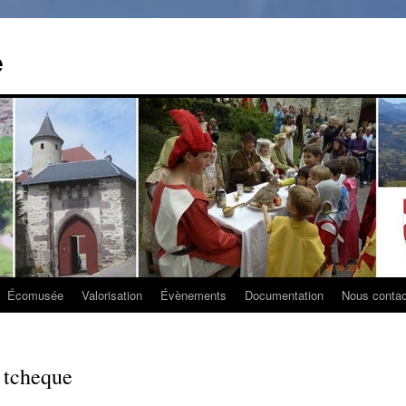
e
Écomusée
Valorisation
Évènements
Documentation
Nous contac
 tcheque