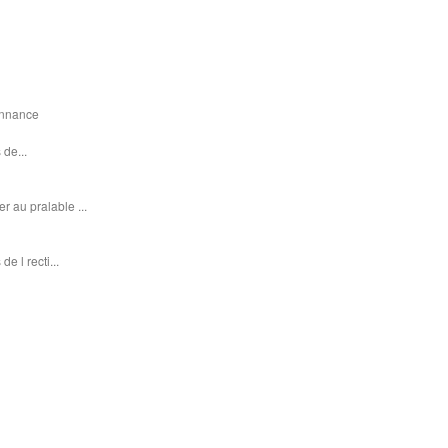
donnance
 de...
r au pralable ...
e l recti...