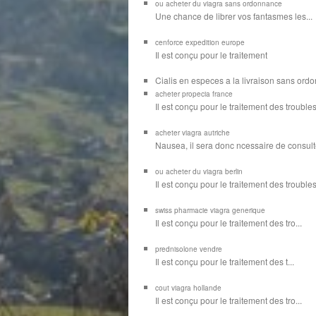
ou acheter du viagra sans ordonnance
Une chance de librer vos
fantasmes les...
cenforce expedition europe
Il est
conçu pour
le traitement
Cialis en especes a la livraison sans or
acheter propecia france
Il est conçu
pour le traitement des troubles
acheter viagra autriche
Nausea, il sera donc ncessaire de consulte
ou acheter du viagra berlin
Il est conçu pour le traitement des troubles d
swiss pharmacie viagra generique
Il est
conçu pour le traitement des
tro...
prednisolone vendre
Il est conçu pour
le traitement des t...
cout viagra hollande
Il est conçu
pour
le traitement des tro...