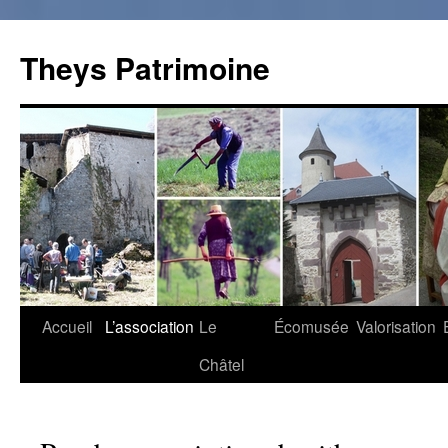
Theys Patrimoine
Accueil
L’association
Le
Écomusée
Valorisation
Aller
Châtel
au
contenu